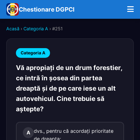
Chestionare DGPCI
Acasă
›
Categoria A
› #251
Categoria A
Vă apropiaţi de un drum forestier,
ce intră în şosea din partea
dreaptă şi de pe care iese un alt
autovehicul. Cine trebuie să
aştepte?
dvs., pentru că acordaţi prioritate
A
de dreapta;