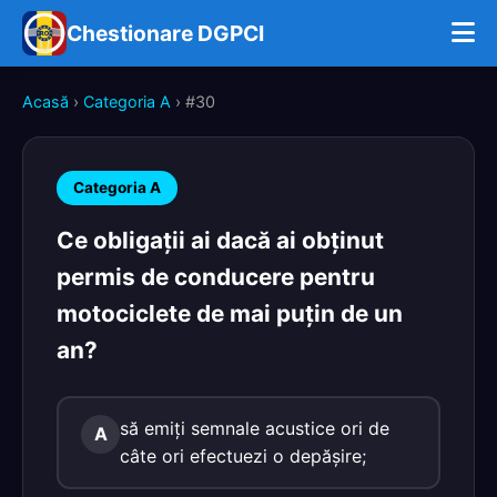
Chestionare DGPCI
Acasă
›
Categoria A
› #30
Categoria A
Ce obligaţii ai dacă ai obţinut
permis de conducere pentru
motociclete de mai puţin de un
an?
să emiţi semnale acustice ori de
A
câte ori efectuezi o depăşire;