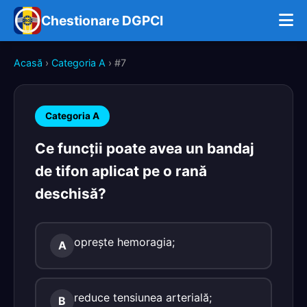
Chestionare DGPCI
Acasă
›
Categoria A
› #7
Categoria A
Ce funcţii poate avea un bandaj
de tifon aplicat pe o rană
deschisă?
oprește hemoragia;
A
reduce tensiunea arterială;
B