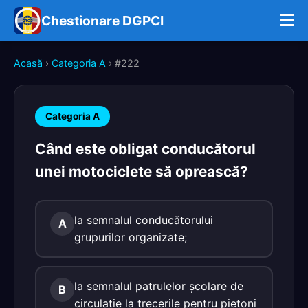
Chestionare DGPCI
Acasă
›
Categoria A
› #222
Categoria A
Când este obligat conducătorul
unei motociclete să oprească?
la semnalul conducătorului
A
grupurilor organizate;
la semnalul patrulelor şcolare de
B
circulaţie la trecerile pentru pietoni