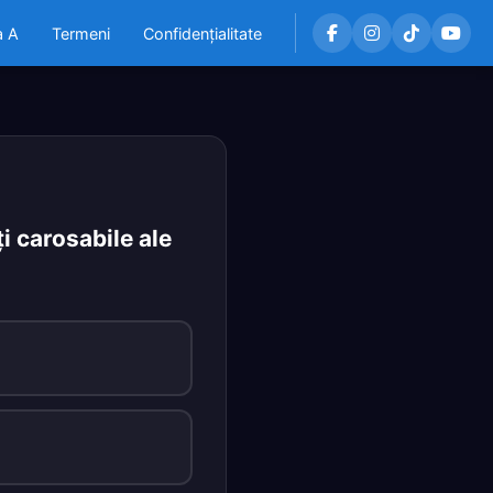
a A
Termeni
Confidențialitate
i carosabile ale