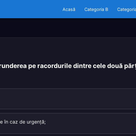
Acasă
Categoria B
Categori
underea pe racordurile dintre cele două părţ
re în caz de urgenţă;