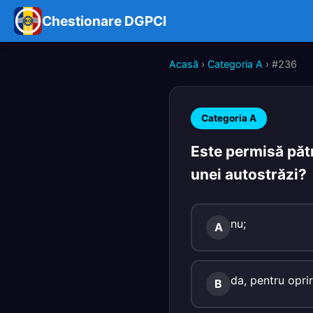
Chestionare DGPCI
Acasă
›
Categoria A
› #236
Categoria A
Este permisă pătr
unei autostrăzi?
nu;
A
da, pentru opri
B