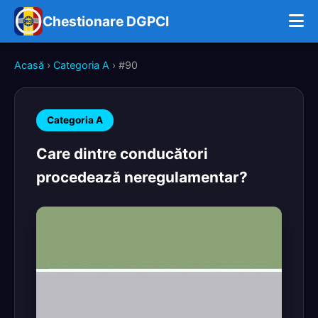
Chestionare DGPCI
Acasă
›
Categoria A
› #90
Categoria A
Care dintre conducători
procedează neregulamentar?