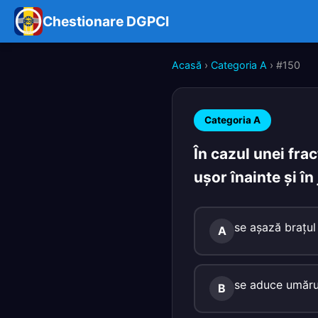
Chestionare DGPCI
Acasă
›
Categoria A
› #150
Categoria A
În cazul unei frac
uşor înainte şi în
se aşază braţul 
A
se aduce umărul
B