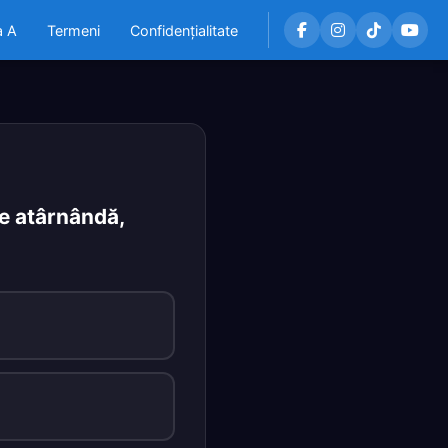
a A
Termeni
Confidențialitate
ie atârnândă,