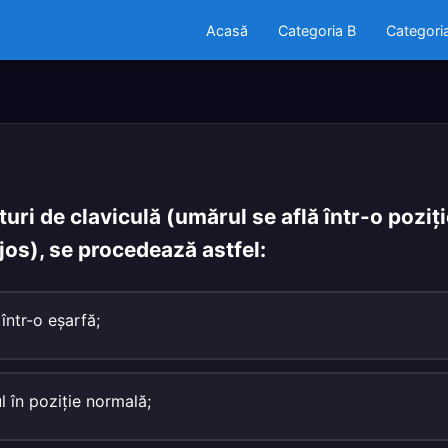
Acasă
Categoria B
Categori
turi de claviculă (umărul se află într-o poziţ
 jos), se procedează astfel:
într-o eşarfă;
 în poziţie normală;