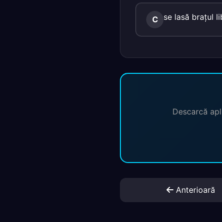
se lasă braţul li
C
Descarcă apli
Anterioară