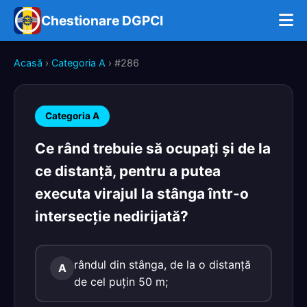
Chestionare DGPCI
Acasă
›
Categoria A
› #286
Categoria A
Ce rând trebuie să ocupaţi şi de la
ce distanţă, pentru a putea
executa virajul la stânga într-o
intersecţie nedirijată?
rândul din stânga, de la o distanţă
A
de cel puţin 50 m;