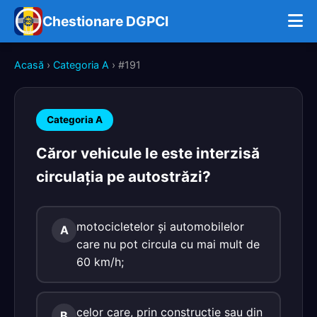
Chestionare DGPCI
Acasă
›
Categoria A
› #191
Categoria A
Căror vehicule le este interzisă
circulaţia pe autostrăzi?
motocicletelor şi automobilelor
A
care nu pot circula cu mai mult de
60 km/h;
celor care, prin construcţie sau din
B