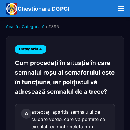
Chestionare DGPCI
Acasă
›
Categoria A
› #386
Categoria A
Cum procedaţi în situaţia în care
semnalul roşu al semaforului este
în funcţiune, iar poliţistul vă
adresează semnalul de a trece?
aşteptaţi apariţia semnalului de
A
culoare verde, care vă permite să
circulaţi cu motocicleta prin