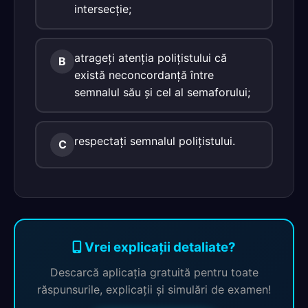
intersecţie;
atrageţi atenţia poliţistului că
B
există neconcordanţă între
semnalul său şi cel al semaforului;
respectaţi semnalul poliţistului.
C
Vrei explicații detaliate?
Descarcă aplicația gratuită pentru toate
răspunsurile, explicații și simulări de examen!