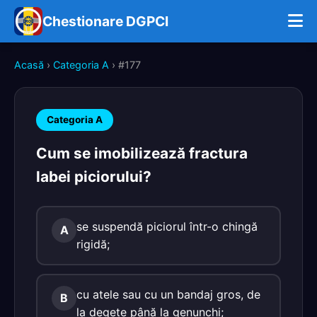
Chestionare DGPCI
Acasă
›
Categoria A
› #177
Categoria A
Cum se imobilizează fractura
labei piciorului?
se suspendă piciorul într-o chingă
A
rigidă;
cu atele sau cu un bandaj gros, de
B
la degete până la genunchi;