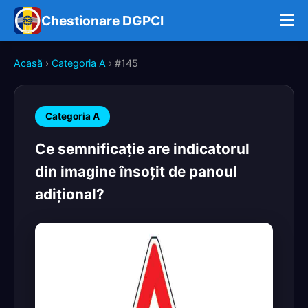
Chestionare DGPCI
Acasă
›
Categoria A
› #145
Categoria A
Ce semnificaţie are indicatorul
din imagine însoţit de panoul
adiţional?