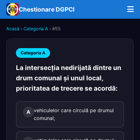
Chestionare DGPCI
Acasă
›
Categoria A
› #55
Categoria A
La intersecţia nedirijată dintre un
drum comunal şi unul local,
prioritatea de trecere se acordă:
vehiculelor care circulă pe drumul
A
comunal;