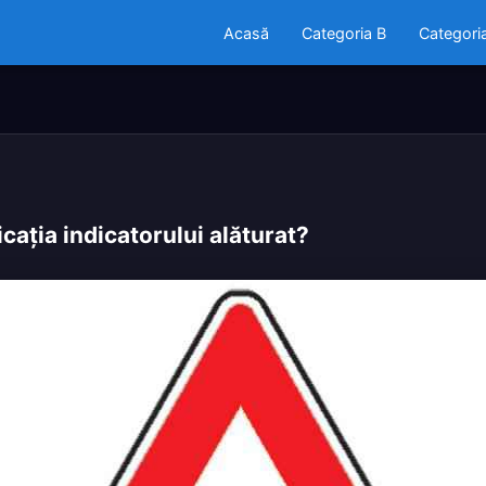
Acasă
Categoria B
Categori
caţia indicatorului alăturat?