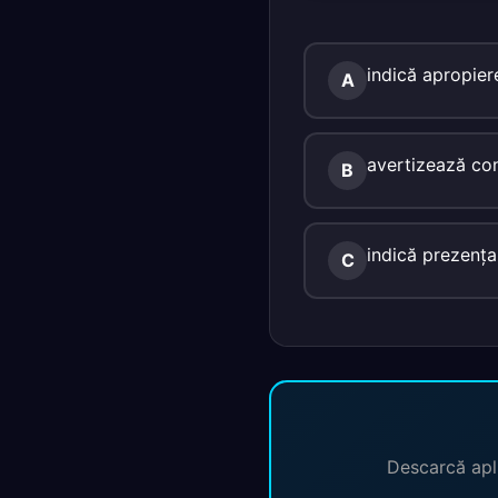
indică apropier
A
avertizează con
B
indică prezenţa 
C
Descarcă apli