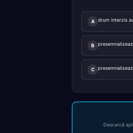
drum interzis a
A
presemnalizează
B
presemnalizează 
C
Descarcă apli