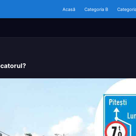
Acasă
Categoria B
Categori
icatorul?