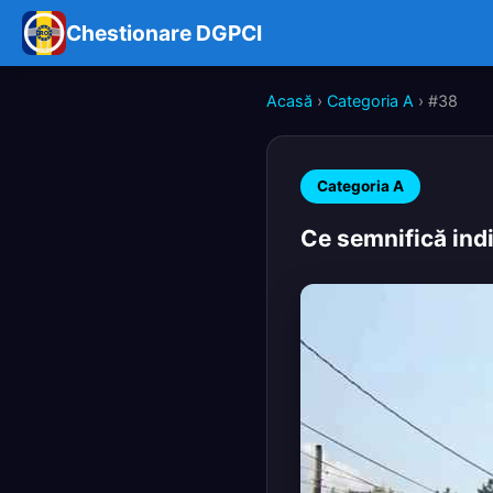
Chestionare DGPCI
Acasă
›
Categoria A
› #38
Categoria A
Ce semnifică ind