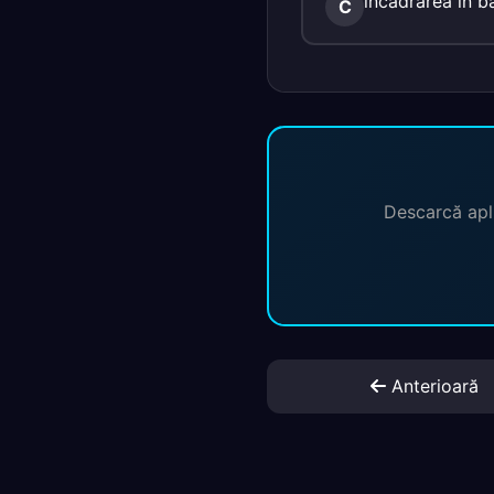
încadrarea în b
C
Descarcă apli
Anterioară