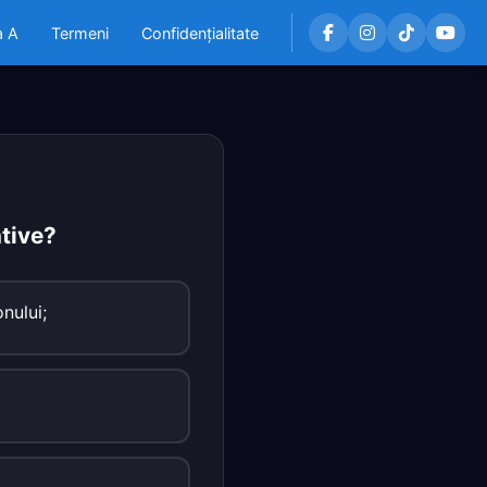
a A
Termeni
Confidențialitate
ntive?
nului;