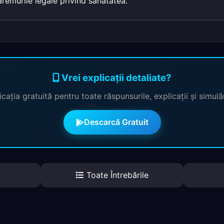
aremurile legale privind sănătatea.
Vrei explicații detaliate?
cația gratuită pentru toate răspunsurile, explicații și simul
Descarcă Gratuit
Toate Întrebările