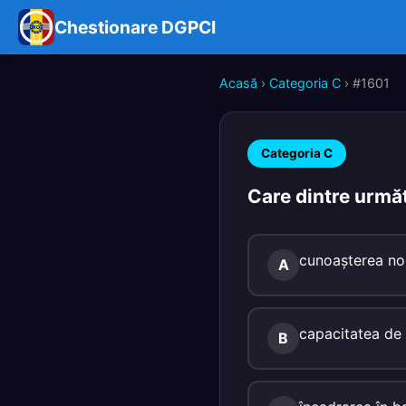
Chestionare DGPCI
Acasă
›
Categoria C
› #1601
Categoria C
Care dintre următ
cunoaşterea nor
A
capacitatea de a 
B