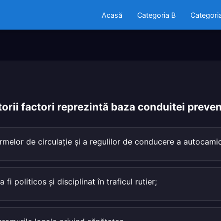
Acasă
Categoria B
Categori
orii factori reprezintă baza conduitei preve
melor de circulaţie şi a regulilor de conducere a autocamio
fi politicos şi disciplinat în traficul rutier;