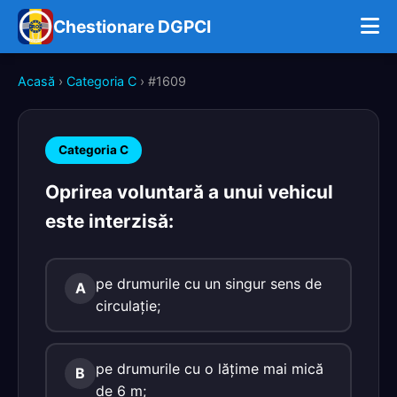
Chestionare DGPCI
Acasă
›
Categoria C
› #1609
Categoria C
Oprirea voluntară a unui vehicul
este interzisă:
pe drumurile cu un singur sens de
A
circulaţie;
pe drumurile cu o lăţime mai mică
B
de 6 m;