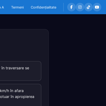
a A
Termeni
Confidențialitate
 în traversare se
 km/h în afara
rotuar în apropierea