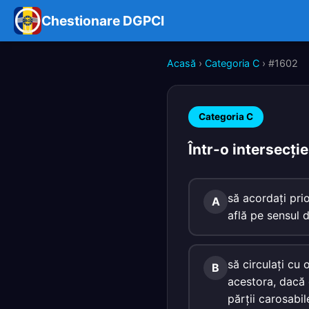
Chestionare DGPCI
Acasă
›
Categoria C
› #1602
Categoria C
Într-o intersecţie
să acordaţi pri
A
află pe sensul 
să circulaţi cu
B
acestora, dacă 
părţii carosabi