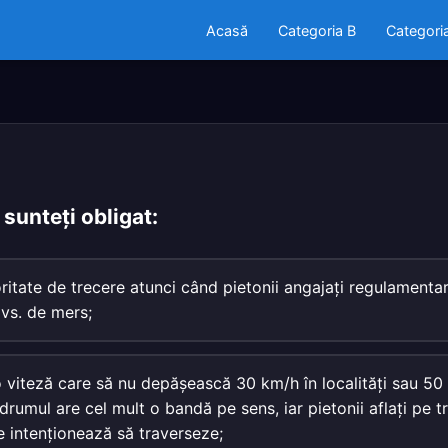
Acasă
Categoria B
Categori
 sunteţi obligat:
oritate de trecere atunci când pietonii angajaţi regulamentar
dvs. de mers;
 o viteză care să nu depăşească 30 km/h în localităţi sau 50
drumul are cel mult o bandă pe sens, iar pietonii aflaţi pe t
le intenţionează să traverseze;