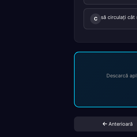
să circulaţi câ
C
Descarcă apli
Anterioară