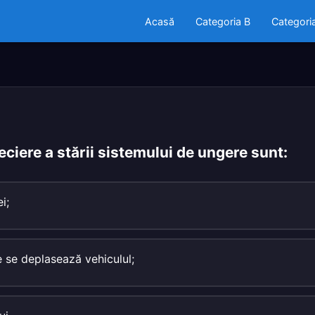
Acasă
Categoria B
Categori
reciere a stării sistemului de ungere sunt:
i;
e se deplasează vehiculul;