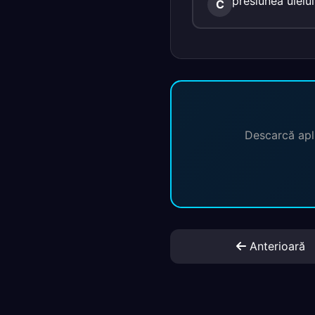
presiunea uleiul
C
Descarcă apli
Anterioară