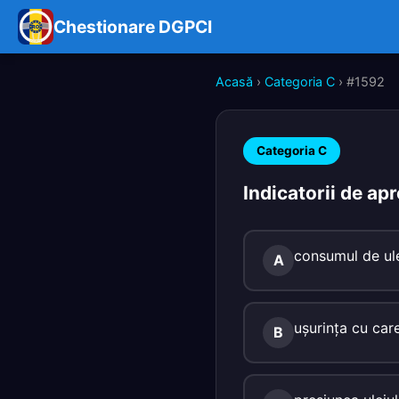
Chestionare DGPCI
Acasă
›
Categoria C
› #1592
Categoria C
Indicatorii de ap
consumul de ule
A
uşurinţa cu car
B