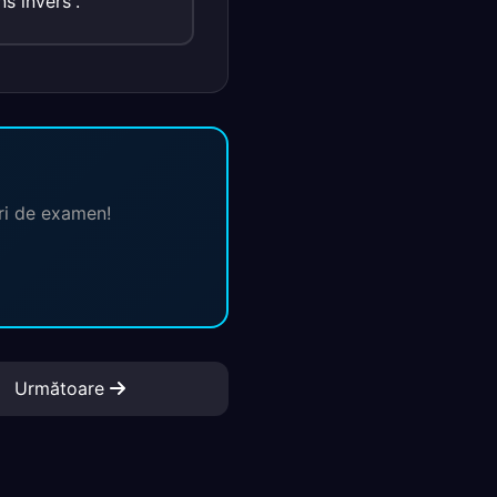
ns invers“.
ări de examen!
Următoare