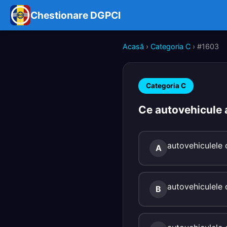
Chestionare DGPCI
Acasă
›
Categoria C
› #1603
Categoria C
Ce autovehicule a
autovehiculele 
A
autovehiculele 
B