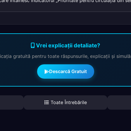
are întâlnesc indicatorul „Prioritate pentru circulaţia din se
Vrei explicații detaliate?
cația gratuită pentru toate răspunsurile, explicații și simul
Descarcă Gratuit
Toate Întrebările