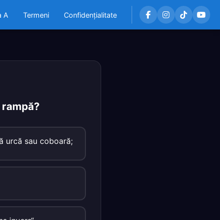
a A
Termeni
Confidențialitate
n rampă?
că urcă sau coboară;