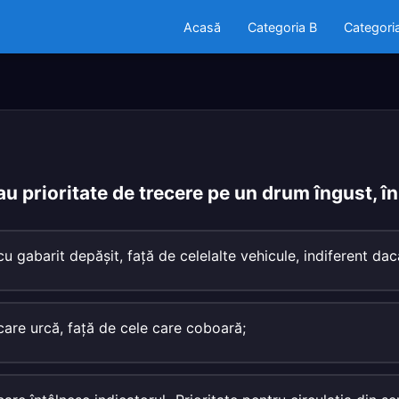
Acasă
Categoria B
Categori
u prioritate de trecere pe un drum îngust, î
cu gabarit depăşit, faţă de celelalte vehicule, indiferent da
care urcă, faţă de cele care coboară;