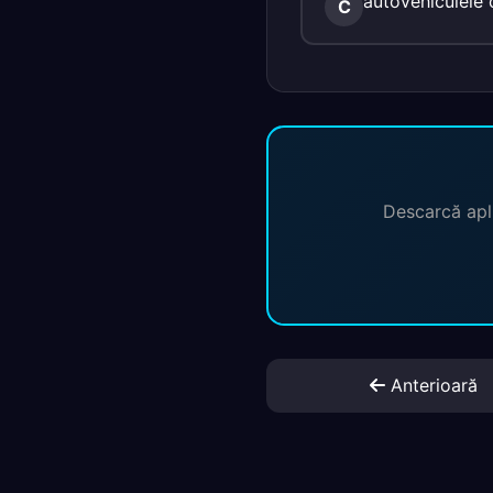
autovehiculele c
C
Descarcă apli
Anterioară