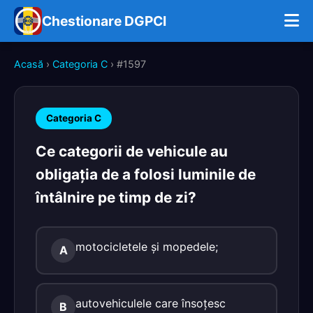
Chestionare DGPCI
Acasă
›
Categoria C
› #1597
Categoria C
Ce categorii de vehicule au
obligaţia de a folosi luminile de
întâlnire pe timp de zi?
motocicletele şi mopedele;
A
autovehiculele care însoţesc
B